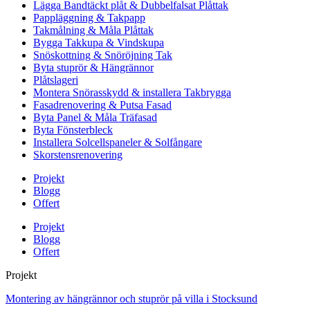
Lägga Bandtäckt plåt & Dubbelfalsat Plåttak
Pappläggning & Takpapp
Takmålning & Måla Plåttak
Bygga Takkupa & Vindskupa
Snöskottning & Snöröjning Tak
Byta stuprör & Hängrännor
Plåtslageri
Montera Snörasskydd & installera Takbrygga
Fasadrenovering & Putsa Fasad
Byta Panel & Måla Träfasad
Byta Fönsterbleck
Installera Solcellspaneler & Solfångare
Skorstensrenovering
Projekt
Blogg
Offert
Projekt
Blogg
Offert
Projekt
Montering av hängrännor och stuprör på villa i Stocksund