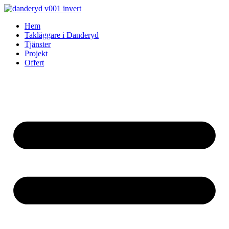
Skip
to
Hem
content
Takläggare i Danderyd
Tjänster
Projekt
Offert