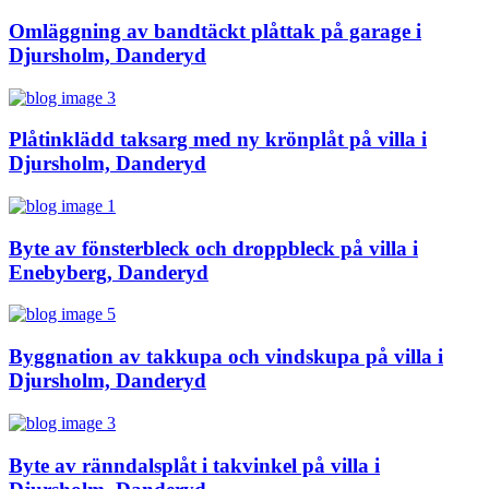
Omläggning av bandtäckt plåttak på garage i
Djursholm, Danderyd
Plåtinklädd taksarg med ny krönplåt på villa i
Djursholm, Danderyd
Byte av fönsterbleck och droppbleck på villa i
Enebyberg, Danderyd
Byggnation av takkupa och vindskupa på villa i
Djursholm, Danderyd
Byte av ränndalsplåt i takvinkel på villa i