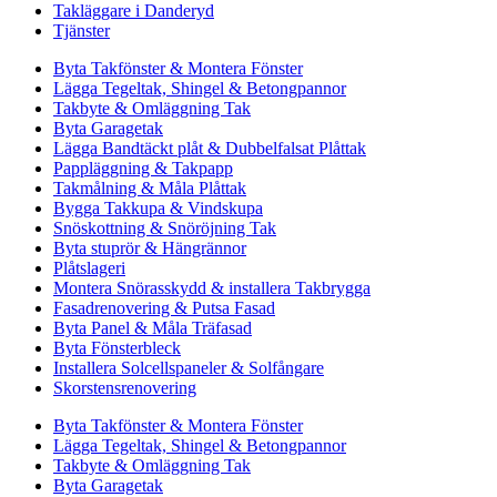
Takläggare i Danderyd
Tjänster
Byta Takfönster & Montera Fönster
Lägga Tegeltak, Shingel & Betongpannor
Takbyte & Omläggning Tak
Byta Garagetak
Lägga Bandtäckt plåt & Dubbelfalsat Plåttak
Pappläggning & Takpapp
Takmålning & Måla Plåttak
Bygga Takkupa & Vindskupa
Snöskottning & Snöröjning Tak
Byta stuprör & Hängrännor
Plåtslageri
Montera Snörasskydd & installera Takbrygga
Fasadrenovering & Putsa Fasad
Byta Panel & Måla Träfasad
Byta Fönsterbleck
Installera Solcellspaneler & Solfångare
Skorstensrenovering
Byta Takfönster & Montera Fönster
Lägga Tegeltak, Shingel & Betongpannor
Takbyte & Omläggning Tak
Byta Garagetak