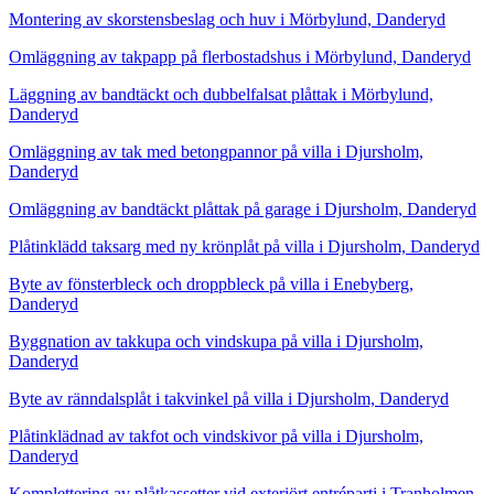
Montering av skorstensbeslag och huv i Mörbylund, Danderyd
Omläggning av takpapp på flerbostadshus i Mörbylund, Danderyd
Läggning av bandtäckt och dubbelfalsat plåttak i Mörbylund,
Danderyd
Omläggning av tak med betongpannor på villa i Djursholm,
Danderyd
Omläggning av bandtäckt plåttak på garage i Djursholm, Danderyd
Plåtinklädd taksarg med ny krönplåt på villa i Djursholm, Danderyd
Byte av fönsterbleck och droppbleck på villa i Enebyberg,
Danderyd
Byggnation av takkupa och vindskupa på villa i Djursholm,
Danderyd
Byte av ränndalsplåt i takvinkel på villa i Djursholm, Danderyd
Plåtinklädnad av takfot och vindskivor på villa i Djursholm,
Danderyd
Komplettering av plåtkassetter vid exteriört entréparti i Tranholmen,