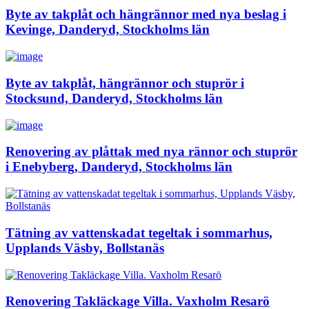
Byte av takplåt och hängrännor med nya beslag i
Kevinge, Danderyd, Stockholms län
Byte av takplåt, hängrännor och stuprör i
Stocksund, Danderyd, Stockholms län
Renovering av plåttak med nya rännor och stuprör
i Enebyberg, Danderyd, Stockholms län
Tätning av vattenskadat tegeltak i sommarhus,
Upplands Väsby, Bollstanäs
Renovering Takläckage Villa. Vaxholm Resarö