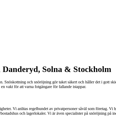
 i Danderyd, Solna & Stockholm
nön. Snöskottning och snöröjning gör taket säkert och håller det i gott sk
ta en vakt för att varna fotgängare för fallande istappar.
igheter. Vi anlitas regelbundet av privatpersoner såväl som företag. Vi h
erbostadshus och lagerlokaler. Vi är även specialister på snöröjning på in