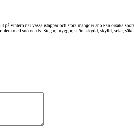
llt på vintern när vassa istappar och stora mängder snö kan orsaka snöras 
oblem med snö och is. Stegar, bryggor, snörasskydd, skylift, selar, säke