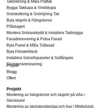
Takmålning & Måla Plåttak
Bygga Takkupa & Vindskupa
Snöskottning & Snöröjning Tak
Byta stuprör & Hängrännor
Plåtslageri
Montera Snörasskydd & installera Takbrygga
Fasadrenovering & Putsa Fasad
Byta Panel & Måla Träfasad
Byta Fönsterbleck
Installera Solcellspaneler & Solfångare
Skorstensrenovering
Projekt
Blogg
Offert
Projekt
Montering av hängrännor och stuprör på villa i
Stocksund
Montering av skorstensbeslag och huv i Mörbylund,